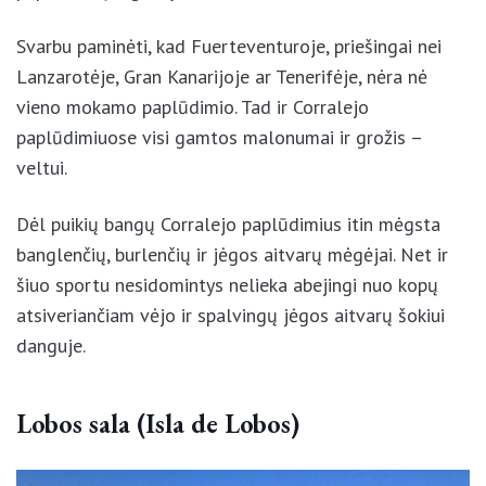
paplūdimių – gausybė.
Svarbu paminėti, kad Fuerteventuroje, priešingai nei
Lanzarotėje, Gran Kanarijoje ar Tenerifėje, nėra nė
vieno mokamo paplūdimio. Tad ir Corralejo
paplūdimiuose visi gamtos malonumai ir grožis –
veltui.
Dėl puikių bangų Corralejo paplūdimius itin mėgsta
banglenčių, burlenčių ir jėgos aitvarų mėgėjai. Net ir
šiuo sportu nesidomintys nelieka abejingi nuo kopų
atsiveriančiam vėjo ir spalvingų jėgos aitvarų šokiui
danguje.
Lobos sala (Isla de Lobos)