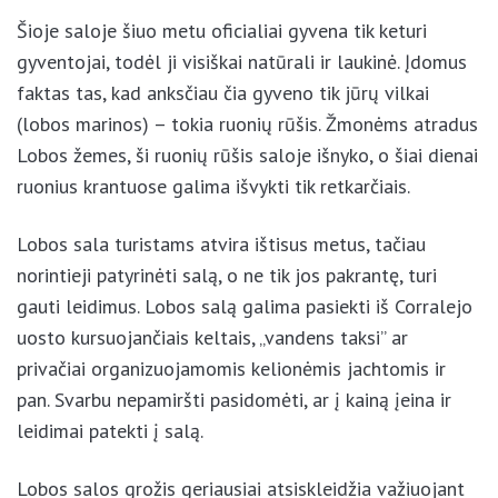
kilometrų.
Šioje saloje šiuo metu oficialiai gyvena tik keturi
gyventojai, todėl ji visiškai natūrali ir laukinė.
Įdomus faktas tas, kad anksčiau čia gyveno tik jūrų
vilkai (lobos marinos) – tokia ruonių rūšis. Žmonėms
atradus Lobos žemes, ši ruonių rūšis saloje išnyko, o
šiai dienai ruonius krantuose galima išvykti tik
retkarčiais.
Lobos sala turistams atvira ištisus metus, tačiau
norintieji patyrinėti salą, o ne tik jos pakrantę, turi
gauti leidimus. Lobos salą galima pasiekti iš
Corralejo uosto kursuojančiais keltais, „vandens
taksi” ar privačiai organizuojamomis kelionėmis
jachtomis ir pan. Svarbu nepamiršti pasidomėti, ar į