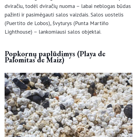
kainą įeina ir leidimai patekti į salą.
Lobos salos grožis geriausiai atsiskleidžia važiuojant
dviračiu, todėl dviračių nuoma – labai neblogas
būdas pažinti ir pasimėgauti salos vaizdais. Salos
uostelis (Puertito de Lobos), švyturys (Punta
Martiño Lighthouse) – lankomiausi salos objektai.
Popkornų paplūdimys (Playa de
Palomitas de Maiz)