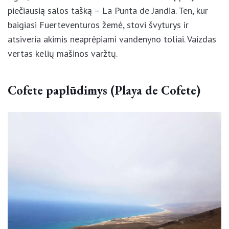
ir burlenčių sportas.
Ilgas, akmenuotas ir duobėtas kelias veda į patį
piečiausią salos tašką – La Punta de Jandia. Ten, kur
baigiasi Fuerteventuros žemė, stovi švyturys ir
atsiveria akimis neaprėpiami vandenyno toliai.
Vaizdas vertas kelių mašinos varžtų.
Cofete paplūdimys (Playa de Cofete)