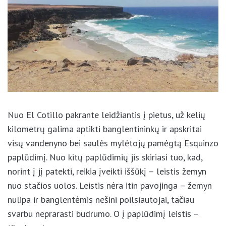
Nuo El Cotillo pakrante leidžiantis į pietus, už kelių
kilometrų galima aptikti banglentininkų ir apskritai
visų vandenyno bei saulės mylėtojų pamėgtą
Esquinzo paplūdimį. Nuo kitų paplūdimių jis skiriasi
tuo, kad, norint į jį patekti, reikia įveikti iššūkį –
leistis žemyn nuo stačios uolos. Leistis nėra itin