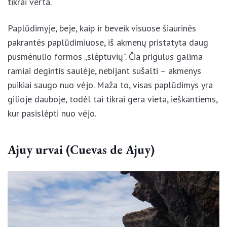
pavojinga – žemyn nulipa ir banglentėmis nešini
poilsiautojai, tačiau svarbu neprarasti budrumo. O į
paplūdimį leistis – tikrai verta.
Paplūdimyje, beje, kaip ir beveik visuose šiaurinės
pakrantės paplūdimiuose, iš akmenų pristatyta daug
pusmėnulio formos „slėptuvių”. Čia prigulus galima
ramiai degintis saulėje, nebijant sušalti – akmenys
puikiai saugo nuo vėjo. Maža to, visas paplūdimys
yra gilioje dauboje, todėl tai tikrai gera vieta,
ieškantiems, kur pasislėpti nuo vėjo.
Ajuy urvai (Cuevas de Ajuy)