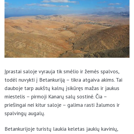
Įprastai saloje vyrauja tik smėlio ir žemės spalvos,
todėl nuvykti į Betankuriją – tikra atgaiva akims. Tai
dauboje tarp aukštų kalnų įsikūręs mažas ir jaukus
miestelis – pirmoji Kanarų salų sostinė. Čia –
priešingai nei kitur saloje – galima rasti žalumos ir
spalvingų augalų.