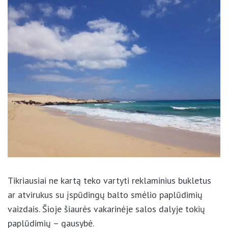
Tikriausiai ne kartą teko vartyti reklaminius bukletus
ar atvirukus su įspūdingų balto smėlio paplūdimių
vaizdais. Šioje šiaurės vakarinėje salos dalyje tokių