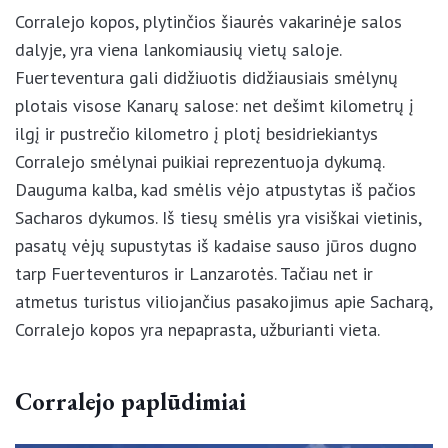
Corralejo kopos, plytinčios šiaurės vakarinėje salos
dalyje, yra viena lankomiausių vietų saloje.
Fuerteventura gali didžiuotis didžiausiais smėlynų
plotais visose Kanarų salose: net dešimt kilometrų į
ilgį ir pustrečio kilometro į plotį besidriekiantys
Corralejo smėlynai puikiai reprezentuoja dykumą.
Dauguma kalba, kad smėlis vėjo atpustytas iš pačios
Sacharos dykumos. Iš tiesų smėlis yra visiškai
vietinis, pasatų vėjų supustytas iš kadaise sauso
jūros dugno tarp Fuerteventuros ir Lanzarotės.
Tačiau net ir atmetus turistus viliojančius
pasakojimus apie Sacharą, Corralejo kopos yra
nepaprasta, užburianti vieta.
Corralejo paplūdimiai