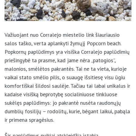
Važiuojant nuo Corralejo miestelio link šiauriausio
salos taško, verta aplankyti žymųjį Popcorn beach.
Popkornų paplūdimys yra visiška Corralejo
paplūdimių priešingybė ta prasme, kad jame nėra
„patogios”, malonios, smėlėtos pakrantės. Tai ne ta
vieta, kurioje vaikai stato smėlio pilis, o suaugę
išsitiesę visu ūgiu komfortiškai šildosi saulėje.
Tačiau tai labai unikalus ir kadaise visišką beprotybę
socialiniuose tinkluose sukėlęs paplūdimys: jo
pakrantė nusėta raudonųjų dumblių fosilijų –