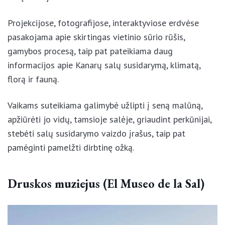
ne tik vietinio (majorero) sūrio, bet ir apskritai
Kanarų salų istorija.
Projekcijose, fotografijose, interaktyviose erdvėse
pasakojama apie skirtingas vietinio sūrio rūšis,
gamybos procesą, taip pat pateikiama daug
informacijos apie Kanarų salų susidarymą, klimatą,
florą ir fauną.
Vaikams suteikiama galimybė užlipti į seną malūną,
apžiūrėti jo vidų, tamsioje salėje, griaudint
perkūnijai, stebėti salų susidarymo vaizdo įrašus,
taip pat pamėginti pamelžti dirbtinę ožką.
Druskos muziejus (El Museo de la Sal)