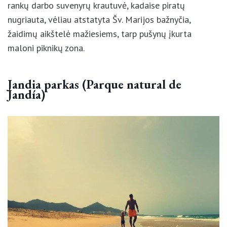
Betankurijoje turistų laukia keletas jaukių kavinių,
rankų darbo suvenyrų krautuvė, kadaise piratų
nugriauta, vėliau atstatyta Šv. Marijos bažnyčia,
žaidimų aikštelė mažiesiems, tarp pušynų įkurta
maloni piknikų zona.
Jandia parkas (Parque natural de
Jandía)