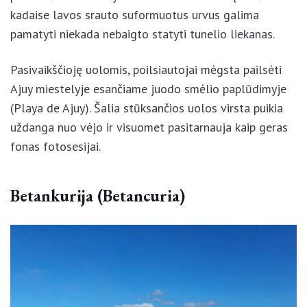
uolomis: prieš akis atsiveria neįtikėtinai gražūs
vakarinės pakrantės ir vandenyno vaizdai. Nusileidus
į natūralius kadaise lavos srauto suformuotus urvus
galima pamatyti niekada nebaigto statyti tunelio
liekanas.
Pasivaikščioję uolomis, poilsiautojai mėgsta pailsėti
Ajuy miestelyje esančiame juodo smėlio paplūdimyje
(Playa de Ajuy). Šalia stūksančios uolos virsta puikia
uždanga nuo vėjo ir visuomet pasitarnauja kaip
geras fonas fotosesijai.
Betankurija (Betancuria)