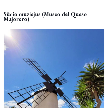
Cofete pakrantė banguota, jai būdingos didelės
povandeninės srovės, todėl vandenyje patartina būti
labai atsargiems (juolab, kad Cofete nėra gelbėtojų).
Sūrio muziejus (Museo del Queso
Majorero)