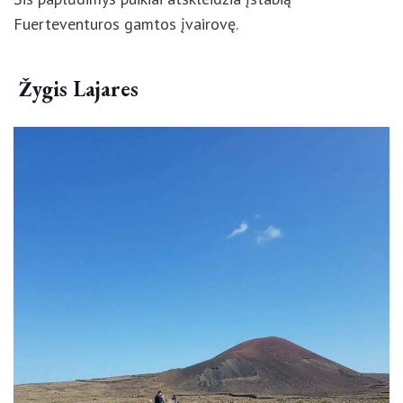
rodolitų, kurie, bėgant laikui, pabąla ir primena
spragėsius.
Šis paplūdimys puikiai atskleidžia įstabią
Fuerteventuros gamtos įvairovę.
Žygis Lajares