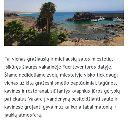
×
Tai vienas gražiausių ir mieliausių salos miestelių,
įsikūręs šiaurės vakarinėje Fuerteventuros dalyje.
Šiame nedideliame žvejų miestelyje visko tiek daug:
vienas už kitą gražesni smėlio paplūdimiai, lagūnos,
kavinės ir restoranai, siūlantys kvapnius jūros
gėrybių patiekalus. Vakare į vandenyną besileidžianti
Pamėkite mus Facebook’e
saulė ir kavinėse grojanti gyva muzika kuria labai