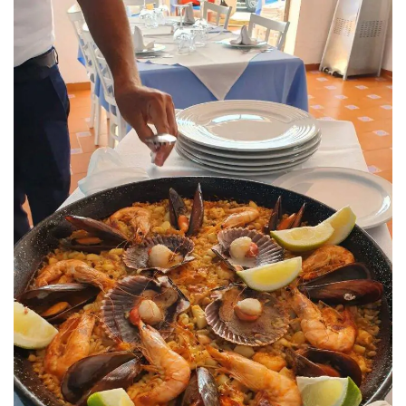
malonią ir jaukią atmosferą.
Jei patiko mūsų turinys, paspauskite like apačioje
LAFAMILIA.LT FACEBOOK