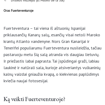
Druskos muziejus (El Museo de la Sal)
Oras Fuerteventuroje
Fuerteventura – tai viena iš aštuonių Ispanijai
priklausančių Kanarų salų, esančių visai netoli
Maroko krantų Atlanto vandenyne. Nors Gran
Kanarijai ir Tenerifei populiarumu Fuerteventura
nusileidžia, tačiau pastaruoju metu šią salą atranda
vis daugiau lietuvių. Ir priežastis labai paprasta. Tai
įspūdingai graži, labiau laukinė ir natūrali sala,
kurioje atsiveriantys vulkaninių kalnų vaizdai
gniaužia kvapą, o kiekvienas paplūdimys kviečia
naujai fotosesijai.