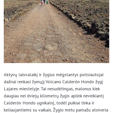
Aktyvų laisvalaikį ir žygius mėgstantys poilsiautojai
dažnai renkasi žymųjį Volcano Calderón Hondo žygį
Lajares miestelyje. Tai nesudėtingas, malonus kiek