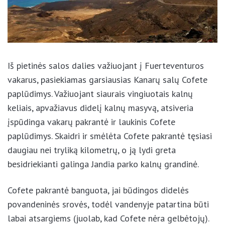
Iš pietinės salos dalies važiuojant į Fuerteventuros
vakarus, pasiekiamas garsiausias Kanarų salų Cofete
paplūdimys. Važiuojant siaurais vingiuotais kalnų
keliais, apvažiavus didelį kalnų masyvą, atsiveria
įspūdinga vakarų pakrantė ir laukinis Cofete
paplūdimys. Skaidri ir smėlėta Cofete pakrantė
tęsiasi daugiau nei tryliką kilometrų, o ją lydi greta
besidriekianti galinga Jandia parko kalnų grandinė.