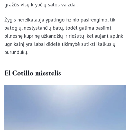
daugiau nei dviejų kilometrų žygis aplink neveikiantį
Calderón Hondo ugnikalnį, todėl puikiai tinka ir
keliaujantiems su vaikais. Žygio metu pamažu
atsiveria gražūs visų krypčių salos vaizdai.
Žygis nereikalauja ypatingo fizinio pasirengimo, tik
patogių, neslystančių batų, todėl galima pasiimti
pilnesnę kuprinę užkandžių ir riešutų: keliaujant
aplink ugnikalnį yra labai didelė tikimybė sutikti
išalkusių burundukų.
El Cotillo miestelis