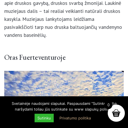
pastate, kuriame eksponuojamos nuotraukos,
audiovizualinė medžiaga apie druskos gavybą,
druskos svarbą žmonijai. Laukinė muziejaus dalis –
tai realiai veikianti natūrali druskos kasykla.
Muziejaus lankytojams leidžiama pasivaikščioti tarp
nuo druska baltuojančių vandenyno vandens
baseinėlių.
Oras Fuerteventuroje
Svetainėje naudojami slapukai. Paspausdami "Sutinku" arba
0
naršydami toliau jūs sutinkate su www slapukų politika.
Sutinku
Privatumo politika