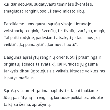
kur dar nebuvai, sudalyvauti teminėse šventėse,
smagiuose renginiuose už savo miesto ribų.
Pateikiame Jums gausų sąrašą visoje Lietuvoje
vykstančių renginių: švenčių, festivalių, varžybų, mugių.
Tai puiki rodyklė, padėsianti atsakyti į klausimus „ką
veikti?”, „ką pamatyti?”, „kur nuvažiuoti?”.
Dauguma aprašytų renginių orientuoti į prasmingą ir
originalų šeimos laisvalaikį. Kai kuriuose jų galima
lankytis tik su ūgtelėjusiais vaikais, kituose veiklos ras
ir patys mažiausi.
Sąrašą visuomet galima papildyti – labai laukiame
Jūsų pasiūlymų ir renginių, kuriuose puikiai praleidote
laiką su šeima, aprašymų.