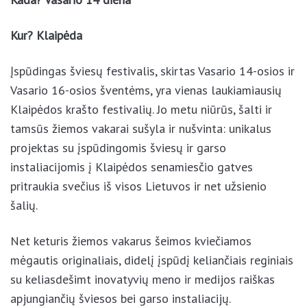
Kur? Klaipėda
Įspūdingas šviesų festivalis, skirtas Vasario 14-osios ir
Vasario 16-osios šventėms, yra vienas laukiamiausių
Klaipėdos krašto festivalių. Jo metu niūrūs, šalti ir
tamsūs žiemos vakarai sušyla ir nušvinta: unikalus
projektas su įspūdingomis šviesų ir garso
instaliacijomis į Klaipėdos senamiesčio gatves
pritraukia svečius iš visos Lietuvos ir net užsienio
šalių.
Net keturis žiemos vakarus šeimos kviečiamos
mėgautis originaliais, didelį įspūdį keliančiais reginiais
su keliasdešimt inovatyvių meno ir medijos raiškas
apjungiančių šviesos bei garso instaliacijų.