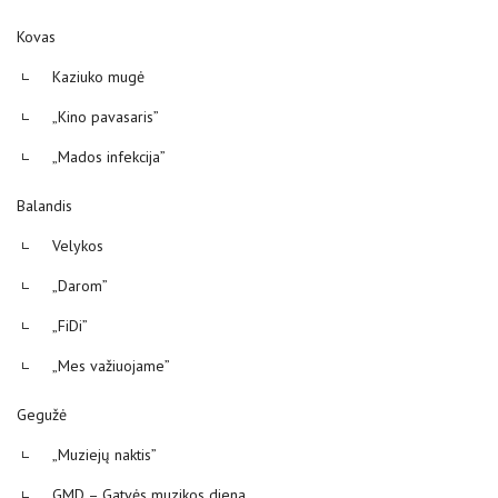
Kovas
Kaziuko mugė
„Kino pavasaris”
„Mados infekcija”
Balandis
Velykos
„Darom”
„FiDi”
„Mes važiuojame”
Gegužė
„Muziejų naktis”
GMD – Gatvės muzikos diena