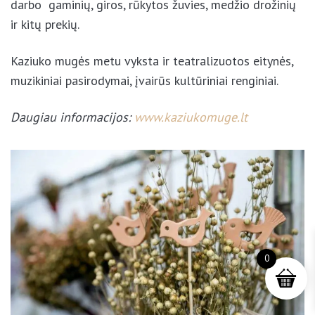
darbo gaminių, giros, rūkytos žuvies, medžio drožinių
ir kitų prekių.
Kaziuko mugės metu vyksta ir teatralizuotos eitynės,
muzikiniai pasirodymai, įvairūs kultūriniai renginiai.
Daugiau informacijos:
www.kaziukomuge.lt
0