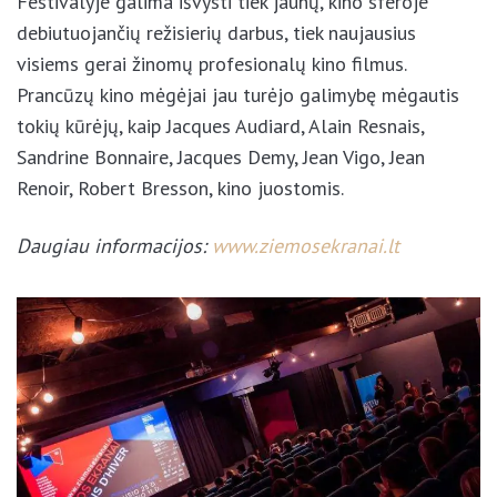
Festivalyje galima išvysti tiek jaunų, kino sferoje
debiutuojančių režisierių darbus, tiek naujausius
visiems gerai žinomų profesionalų kino filmus.
Prancūzų kino mėgėjai jau turėjo galimybę mėgautis
tokių kūrėjų, kaip Jacques Audiard, Alain Resnais,
Sandrine Bonnaire, Jacques Demy, Jean Vigo, Jean
Renoir, Robert Bresson, kino juostomis.
Daugiau informacijos:
www.ziemosekranai.lt