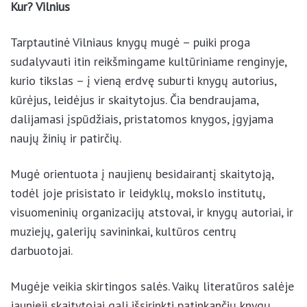
Kur? Vilnius
Tarptautinė Vilniaus knygų mugė – puiki proga
sudalyvauti itin reikšmingame kultūriniame renginyje,
kurio tikslas – į vieną erdvę suburti knygų autorius,
kūrėjus, leidėjus ir skaitytojus. Čia bendraujama,
dalijamasi įspūdžiais, pristatomos knygos, įgyjama
naujų žinių ir patirčių.
Mugė orientuota į naujienų besidairantį skaitytoją,
todėl joje prisistato ir leidyklų, mokslo institutų,
visuomeninių organizacijų atstovai, ir knygų autoriai, ir
muziejų, galerijų savininkai, kultūros centrų
darbuotojai.
Mugėje veikia skirtingos salės. Vaikų literatūros salėje
jaunieji skaitytojai gali išsirinkti patinkančių knygų,