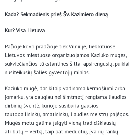
Kada? Sekmadienis prieš Šv. Kazimiero dieną
Kur? Visa Lietuva
Pačioje kovo pradžioje tiek Vilniuje, tiek kituose
Lietuvos miestuose organizuojamos Kaziuko mugės,
sukviečiančios tūkstantines šiltai apsirengusių, puikiai
nusiteikusių šalies gyventojų minias.
Kaziuko mugė, dar kitaip vadinama kermošiumi arba
jomarku, yra daugiau nei šimtmetį rengiama liaudies
dirbinių šventė, kurioje susiburia gausios
tautodailininkų, amatininkų, liaudies meistrų pajėgos.
Mugės metu galima įsigyti vieną tradiciškiausių
atributų – verbą, taip pat meduolių, įvairių rankų