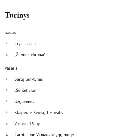
Turinys
Sausis
Trys karaliai
„Žiemos ekranai”
Vasaris
Sartų lenktynės
„Šeršėliafam”
Užgavėnės
Klaipėdos šviesų festivalis
Vasario 16-oji
Tarptautinė Vilniaus knygų mugė