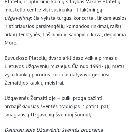
Platelių ir aplinkinių kaimų sdoybas. Vakare Platelių
miestelio centre visi susirenka į triukšmingą
užgavėjimą
: čia vyksta turgus, koncertai, linksmiausios
ir stipriausios persirengėlių komandos rinkimai, raišų
arklių lenktynės, Lašininio ir Kanapinio kova, deginama
Morė.
Buvusiose Platelių dvaro arklidėse veikia pirmasis
Lietuvos Užgavėnių muziejus. Čia nuo 1991-ųjų metų
vyko kaukių parodos, kuriose dalyvavo geriausi
Žemaitijos kaukių meistrai.
Užgavėnės Žemaitijoje – puiki proga pažinti
archajiškiausias šventės tradicijas ir patirti patį
smagiausią Užgavėnių šventinį šurmulį.
Daugiau apie Užgavėnių šventės programą