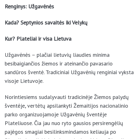
Renginys: Užgavėnės
Kada? Septynios savaitės iki Velykų
Kur? Plateliai ir visa Lietuva
Užgavėnės – plačiai lietuvių liaudies minima
besibaigiančios žiemos ir ateinančio pavasario
sandūros šventė. Tradiciniai Užgavėnių renginiai vyksta
visoje Lietuvoje.
Norintiesiems sudalyvauti tradicinėje Žiemos palydų
šventėje, vertėtų apsilankyti Žemaitijos nacionalinio
parko organizuojamoje Užgavėnių šventėje
Plateliuose. Čia jau nuo ryto gausios persirengėlių
pajėgos smagiai besilinksmindamos keliauja po