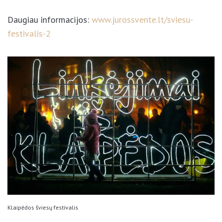
Daugiau informacijos:
www.jurossvente.lt/sviesu-
festivalis-2
Klaipėdos šviesų festivalis