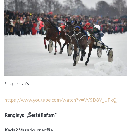
Sartų lenktynės
https://www.youtube.com/watch?v=VV9D8V_UFkQ
Renginys: „Šeršėliafam”
Kada? Vasario pradžia