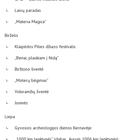
Laivų paradas
„Materia Magica”
Birželis
Klaipėdos Pilies džiazo festivalis
„Benai, plaukiam į Nidą”
Birštono šventė
„Moterų bėgimas”
Viduramžių šventė
Joninės
Liepa
Gyvosios archeologijos dienos Kernavėje
„1000 km lenktynės” (dabar „Aurum 1006 km lenktynės)