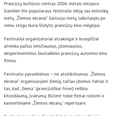
Prancūzų kultūros centras 2006 metais inicijavo
šiandien itin populiaraus festivalio idėją. Jau kelioliką
metų „Žiemos ekranai” šaltuoju metų laikotarpiu po
vienu stogu buria šildytis prancūzų kino mėgėjus.
Festivaliui organizatoriai atsakingai ir kruopščiai
atrenka pačius keisčiausius, įdomiausius,
eksperimentinius šiuolaikinio prancūzų autorinio kino
filmus.
Festivalio pavadinimas – ne atsitiktinumas. „Žiemos
ekranai” organizuojami žiemą, tačiau įdomus faktas ir
tas, kad „žiema” (prancūziškai
hiver
) reiškia
kitoniškumą, įvairumą. Būtent tokie filmai rodomi ir
kasmetiniame „Žiemos ekranų” repertuare.