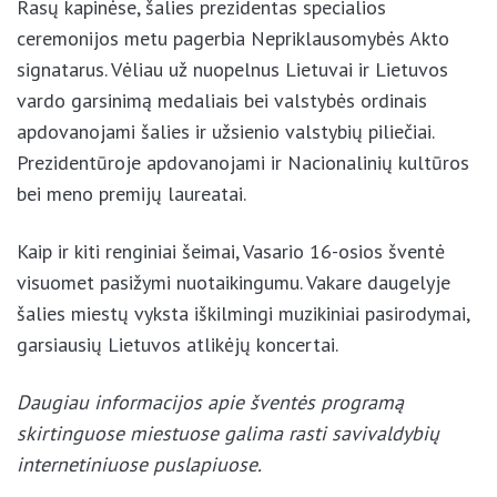
Rasų kapinėse, šalies prezidentas specialios
ceremonijos metu pagerbia Nepriklausomybės Akto
signatarus. Vėliau už nuopelnus Lietuvai ir Lietuvos
vardo garsinimą medaliais bei valstybės ordinais
apdovanojami šalies ir užsienio valstybių piliečiai.
Prezidentūroje apdovanojami ir Nacionalinių kultūros
bei meno premijų laureatai.
Kaip ir kiti renginiai šeimai, Vasario 16-osios šventė
visuomet pasižymi nuotaikingumu. Vakare daugelyje
šalies miestų vyksta iškilmingi muzikiniai pasirodymai,
garsiausių Lietuvos atlikėjų koncertai.
Daugiau informacijos apie šventės programą
skirtinguose miestuose galima rasti savivaldybių
internetiniuose puslapiuose.