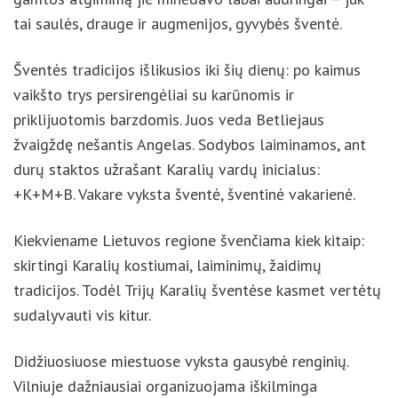
tai saulės, drauge ir augmenijos, gyvybės šventė.
Šventės tradicijos išlikusios iki šių dienų: po kaimus
vaikšto trys persirengėliai su karūnomis ir
priklijuotomis barzdomis. Juos veda Betliejaus
žvaigždę nešantis Angelas. Sodybos laiminamos, ant
durų staktos užrašant Karalių vardų inicialus:
+K+M+B. Vakare vyksta šventė, šventinė vakarienė.
Kiekviename Lietuvos regione švenčiama kiek kitaip:
skirtingi Karalių kostiumai, laiminimų, žaidimų
tradicijos. Todėl Trijų Karalių šventėse kasmet vertėtų
sudalyvauti vis kitur.
Didžiuosiuose miestuose vyksta gausybė renginių.
Vilniuje dažniausiai organizuojama iškilminga