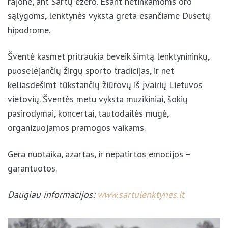
rajone, ant Sartų ežero. Esant netinkamoms oro
sąlygoms, lenktynės vyksta greta esančiame Dusetų
hipodrome.
Šventė kasmet pritraukia beveik šimtą lenktynininkų,
puoselėjančių žirgų sporto tradicijas, ir net
keliasdešimt tūkstančių žiūrovų iš įvairių Lietuvos
vietovių. Šventės metu vyksta muzikiniai, šokių
pasirodymai, koncertai, tautodailės mugė,
organizuojamos pramogos vaikams.
Gera nuotaika, azartas, ir nepatirtos emocijos –
garantuotos.
Daugiau informacijos:
www.sartulenktynes.lt