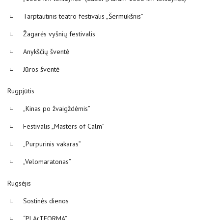
Tarptautinis teatro festivalis „Šermukšnis”
Žagarės vyšnių festivalis
Anykščių šventė
Jūros šventė
Rugpjūtis
„Kinas po žvaigždėmis”
Festivalis „Masters of Calm”
„Purpurinis vakaras”
„Velomaratonas”
Rugsėjis
Sostinės dienos
“PLArTFORMA”