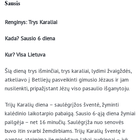
Sausis
Renginys: Trys Karaliai
Kada? Sausio 6 diena
Kur? Visa Lietuva
Šią dieną trys išminčiai, trys karaliai, lydimi žvaigždės,
atkeliavo į Betliejų pasveikinti gimusio Jėzaus ir jam
nusilenkti, pripažįstant Jėzų viso pasaulio išganytoju.
Trijų Karalių diena – saulėgrįžos šventė, žyminti
kalėdinio laikotarpio pabaigą. Sausio 6-ąją diena žymiai
pailgėja – net 16 minučių. Saulėgrįža nuo senovės
buvo itin svarbi žemdirbiams. Trijų Karalių šventę ir
gamtos atgimimą jie minėdavo labai audringai – juk