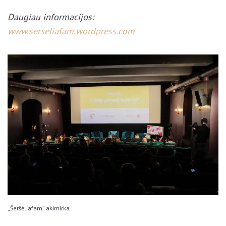
Daugiau informacijos:
www.serseliafam.wordpress.com
„Šeršėliafam” akimirka