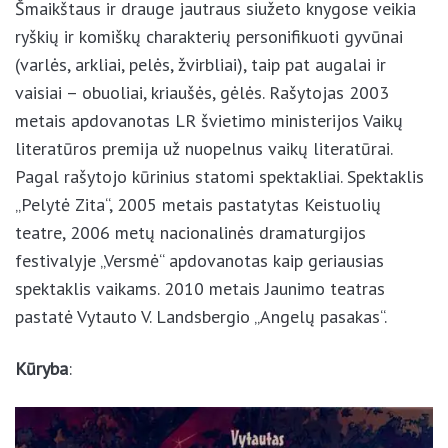
visada gili. Šmaikštaus ir drauge jautraus siužeto
knygose veikia ryškių ir komiškų charakterių
personifikuoti gyvūnai (varlės, arkliai, pelės, žvirbliai),
taip pat augalai ir vaisiai – obuoliai, kriaušės, gėlės.
Rašytojas 2003 metais apdovanotas LR švietimo
ministerijos Vaikų literatūros premija už nuopelnus
vaikų literatūrai. Pagal rašytojo kūrinius statomi
spektakliai. Spektaklis „Pelytė Zita“, 2005 metais
pastatytas Keistuolių teatre, 2006 metų
nacionalinės dramaturgijos festivalyje „Versmė“
apdovanotas kaip geriausias spektaklis vaikams.
2010 metais Jaunimo teatras pastatė Vytauto V.
Landsbergio „Angelų pasakas“.
Kūryba
: