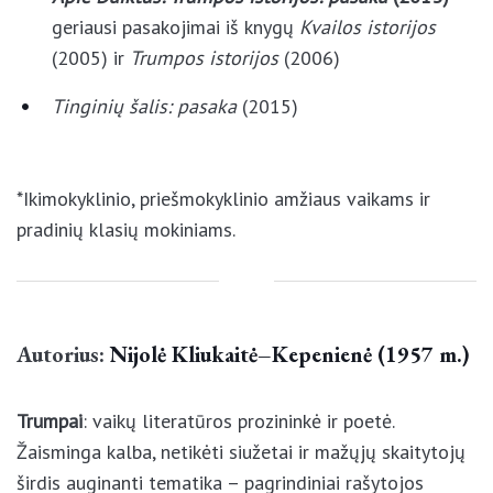
(2005) ir
Trumpos istorijos
(2006)
Tinginių šalis: pasaka
(2015)
*Ikimokyklinio, priešmokyklinio amžiaus vaikams ir
pradinių klasių mokiniams.
Autorius:
Nijolė Kliukaitė–Kepenienė (1957
m.)
Trumpai
: vaikų literatūros prozininkė ir poetė.
Žaisminga kalba, netikėti siužetai ir mažųjų
skaitytojų širdis auginanti tematika – pagrindiniai
rašytojos bruožai, lemiantys gausų skaitančiųjų