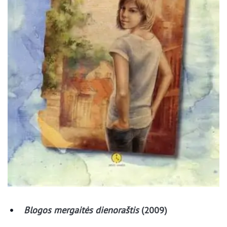
Jei patiko mūsų turinys, paspauskite like apačioje
LAFAMILIA.LT FACEBOOK
Blogos mergaitės dienoraštis
(2009)
Ida iš šešėlių sodo
(2012)