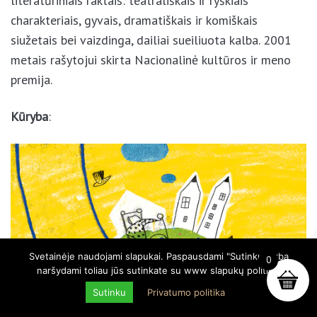
skaitytojų širdis poetas pasiekia naudodamasis
trimis pagrindiniais literatūriniais raktais:
teatrališkais ir ryškiais charakteriais, gyvais,
dramatiškais ir komiškais siužetais bei vaizdinga,
dailiai sueiliuota kalba. 2001 metais rašytojui skirta
Nacionalinė kultūros ir meno premija.
Kūryba
:
Svetainėje naudojami slapukai. Paspausdami "Sutinku" arba
0
naršydami toliau jūs sutinkate su www slapukų politika.
Sutinku
Privatumo politika