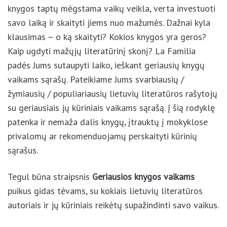
Kad knygos taptų mėgstama vaikų veikla, verta
investuoti savo laiką ir skaityti jiems nuo mažumės.
Dažnai kyla klausimas – o ką skaityti? Kokios knygos
yra geros? Kaip ugdyti mažųjų literatūrinį skonį? La
Familia padės Jums sutaupyti laiko, ieškant geriausių
knygų vaikams sąrašų. Pateikiame Jums svarbiausių /
žymiausių / populiariausių lietuvių literatūros
rašytojų su geriausiais jų kūriniais vaikams sąrašą. Į
šią rodyklę patenka ir nemaža dalis knygų, įtrauktų į
mokyklose privalomų ar rekomenduojamų
perskaityti kūrinių sąrašus.
Tegul būna straipsnis
Geriausios knygos vaikams
puikus gidas tėvams, su kokiais lietuvių literatūros
autoriais ir jų kūriniais reikėtų supažindinti savo
vaikus.