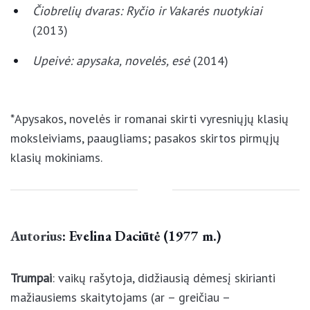
Vėjų miesto pasakos
(2003)
Čiobrelių dvaras: Ryčio ir Vakarės nuotykiai
(2013)
Upeivė: apysaka, novelės, esė
(2014)
*Apysakos, novelės ir romanai skirti vyresniųjų klasių
moksleiviams, paaugliams; pasakos skirtos pirmųjų
klasių mokiniams.
Autorius
: Evelina Daciūtė (1977 m.)
Trumpai
: vaikų rašytoja, didžiausią dėmesį skirianti