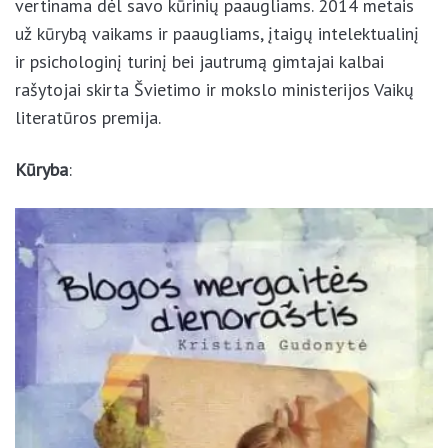
už kūrybą vaikams ir paaugliams, įtaigų
intelektualinį ir psichologinį turinį bei jautrumą
gimtajai kalbai rašytojai skirta Švietimo ir mokslo
ministerijos Vaikų literatūros premija.
Kūryba
:
×
Pamėkite mus Facebook’e