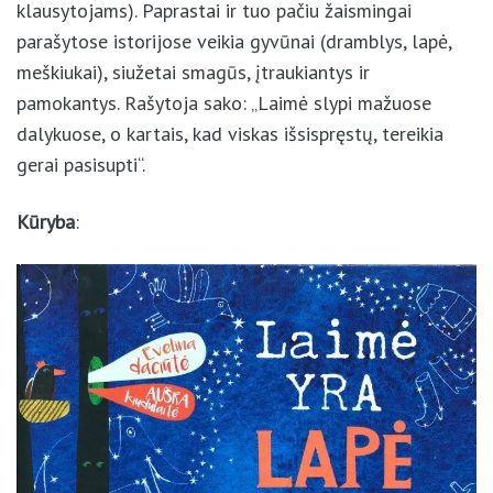
mažiausiems skaitytojams (ar – greičiau –
klausytojams). Paprastai ir tuo pačiu žaismingai
parašytose istorijose veikia gyvūnai (dramblys, lapė,
meškiukai), siužetai smagūs, įtraukiantys ir
pamokantys. Rašytoja sako: „Laimė slypi mažuose
dalykuose, o kartais, kad viskas išsispręstų, tereikia
gerai pasisupti“.
Kūryba
: