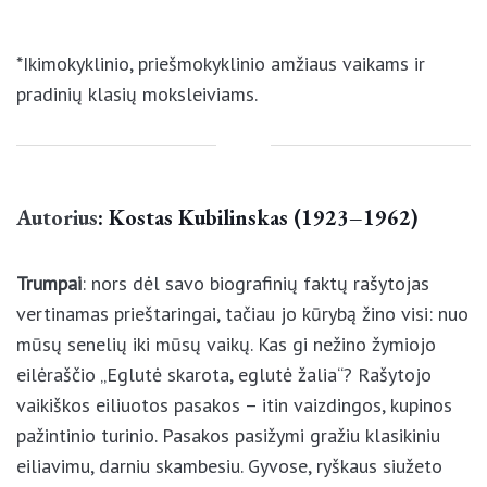
*Ikimokyklinio, priešmokyklinio amžiaus vaikams ir
pradinių klasių moksleiviams.
Autorius
: Kostas Kubilinskas (1923–1962)
Trumpai
: nors dėl savo biografinių faktų rašytojas
vertinamas prieštaringai, tačiau jo kūrybą žino visi:
nuo mūsų senelių iki mūsų vaikų. Kas gi nežino
žymiojo eilėraščio „Eglutė skarota, eglutė žalia“?
Rašytojo vaikiškos eiliuotos pasakos – itin
vaizdingos, kupinos pažintinio turinio. Pasakos
pasižymi gražiu klasikiniu eiliavimu, darniu skambesiu.
Gyvose, ryškaus siužeto kūriniuose gausu
tautosakos, liaudiško humoro, komiškų ir dramatiškų