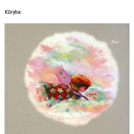
pienės ir žiogo, vaikas neįstengs pamilti žmogaus”.
Kūryba
: