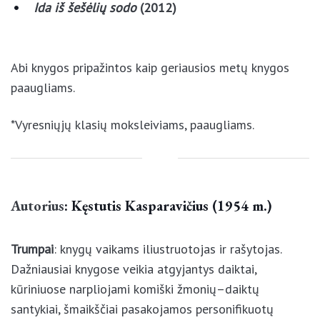
Abi knygos pripažintos kaip geriausios metų knygos
paaugliams.
*Vyresniųjų klasių moksleiviams, paaugliams.
Autorius
: Kęstutis Kasparavičius (1954 m.)
Trumpai
: knygų vaikams iliustruotojas ir rašytojas.
Dažniausiai knygose veikia atgyjantys daiktai,
kūriniuose narpliojami komiški žmonių–daiktų
santykiai, šmaikščiai pasakojamos personifikuotų
gyvūnų ir daiktų istorijos. Knygos žavi vaizdingomis,