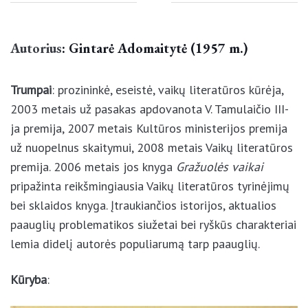
Autorius
: Gintarė Adomaitytė (1957 m.)
Trumpai
: prozininkė, eseistė, vaikų literatūros kūrėja,
2003 metais už pasakas apdovanota V. Tamulaičio
III-ja premija, 2007 metais Kultūros ministerijos
premija už nuopelnus skaitymui, 2008 metais Vaikų
literatūros premija. 2006 metais jos knyga
Gražuolės vaikai
pripažinta reikšmingiausia Vaikų
literatūros tyrinėjimų bei sklaidos knyga.
Įtraukiančios istorijos, aktualios paauglių
problematikos siužetai bei ryškūs charakteriai lemia
didelį autorės populiarumą tarp paauglių.