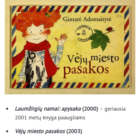
Kūryba
:
Laumžirgių namai: apysaka
(2000)
– geriausia
2001 metų knyga paaugliams