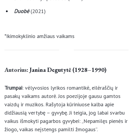
Drambliai ėjo į svečius
(2018)
Duobė
(2021)
*Ikimokyklinio amžiaus vaikams
Autorius
: Janina Degutytė (1928–1990)
Trumpai
: vėlyvosios lyrikos romantikė, eilėraščių ir
pasakų vaikams autorė. Jos poezijoje gausu gamtos
vaizdų ir muzikos. Rašytoja kūriniuose kalba apie
didžiausią vertybę – gyvybę. Ji teigia, jog labai
svarbu vaikus išmokyti pagarbos gyvybei: „Nepamilęs