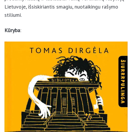
vienas produktyviausių ir labiausiai vaikų vertinamų
rašytojų Lietuvoje, išsiskiriantis smagiu, nuotaikingu
rašymo stiliumi.
Kūryba
: