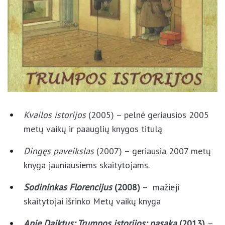
Kvailos istorijos
(2005) – pelnė geriausios 2005
metų vaikų ir paauglių knygos titulą
Dingęs paveikslas
(2007) – geriausia 2007
metų knyga jauniausiems skaitytojams.
Sodininkas Florencijus
(2008)
– mažieji
skaitytojai išrinko Metų vaikų knyga
Apie Daiktus: Trumpos istorijos: pasaka
(2013)
– geriausi pasakojimai iš knygų
Kvailos istorijos