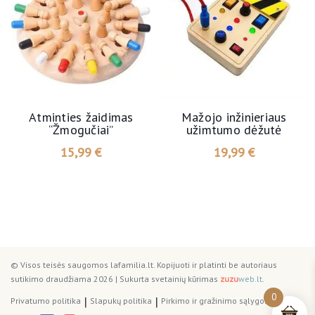
Atminties žaidimas
Mažojo inžinieriaus
“Žmogučiai”
užimtumo dėžutė
15,99
€
19,99
€
© Visos teisės saugomos lafamilia.lt. Kopijuoti ir platinti be autoriaus
sutikimo draudžiama 2026
|
Sukurta
svetainių kūrimas
zuzu
web.lt
.
0
|
|
Privatumo politika
Slapukų politika
Pirkimo ir gražinimo sąlygos