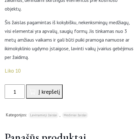
žaidimus, derindami skirtingus elementus prie kosmoso
objektų.
Šis žaislas pagamintas iš kokybišku, nekenksmingų medžiagų,
visi elementai yra apvalių, saugių formų. Jis tinkamas nuo 3
metų amžiaus vaikams ir gali būti puiki pramoga namuose ar
ikimokyklinio ugdymo įstaigose, lavinti vaikų įvairius gebėjimus
per žaidimą.
Liko 10
produkto
Į krepšelį
kiekis:
Multifunkcinė
žvejojimo
Kategorijos:
,
Lavinamieji žaislai
Mediniai žaislai
lenta
Panašūs produktai