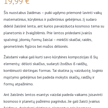
19,99
€
Šis nuostabus žaidimas – puiki ugdymo priemonė lavinti vaikų
matematinius, kūrybinius ir pažintinius gebėjimus. Jį sudaro
didelė žaislinė lenta, ant kurios pavaizduota kosmoso tema su
planetomis ir žvaigždėmis. Prie lentos pridedami įvairūs
spalvingi, įdomių formų žaislai – minkšti skaičiai, raidės,
geometrinės figūros bei mažos dėlionės.
Žaisdami vaikai gali kurti savo kūrybines kompozicijas iš šių
elementų: dėlioti skaičius, sudaryti žodžius iš raidžių,
kombinuoti skirtingas formas. Tai skatina jų vaizduotę, loginio
mąstymo gebėjimus bei padeda mokytis skaičių, raidžių ir
formų atpažinimo.
Ant žaislinės lentos esantys vaizdai padeda vaikams įsisavinti
kosmoso ir planetų pažinimo pagrindus. Jie gali žaisti įvairius