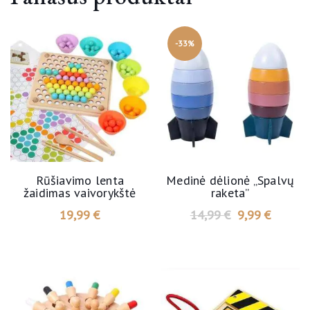
-33%
Rūšiavimo lenta
Medinė dėlionė „Spalvų
žaidimas vaivorykštė
raketa”
19,99
€
14,99
€
9,99
€